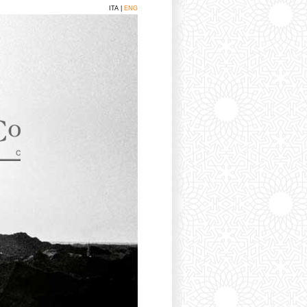
ITA |
ENG