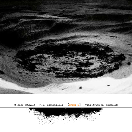
© 2026 AQUADIA - P.I. 04458511211 - [
CREDITS
] - VISITATORE N. 44985158