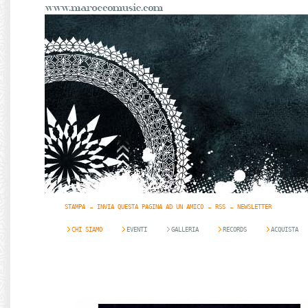
STAMPA
INVIA QUESTA PAGINA AD UN AMICO
RSS
NEWSLETTER
CHI SIAMO
EVENTI
GALLERIA
RECORDS
ACQUISTA