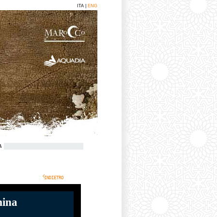
ITA |
ENG
A
INDIETRO
ina