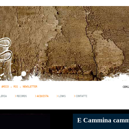
 AMICO
RSS
NEWSLETTER
CERC
LERIA
RECORDS
ACQUISTA
LINKS
CONTATTI
E Cammina camm