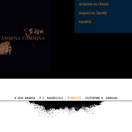
acquista su
iTunes
seguici su
Spotify
tracklist
© 2026 AQUADIA - P.I. 04458511211 - [
CREDITS
] - VISITATORE N. 44982445