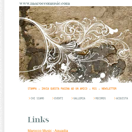
STAMPA
INVIA QUESTA PAGINA AD UN AMICO
RSS
NEWSLETTER
CHI SIAMO
EVENTI
GALLERIA
RECORDS
ACQUISTA
Marocco Music - Aquadia